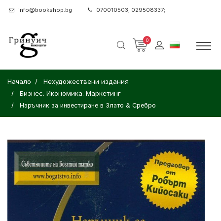
info@bookshop.bg
070010503; 029508337;
0
Начало
Нехудожествени издания
Бизнес. Икономика. Маркетинг
Наръчник за инвестиране в Злато & Сребро