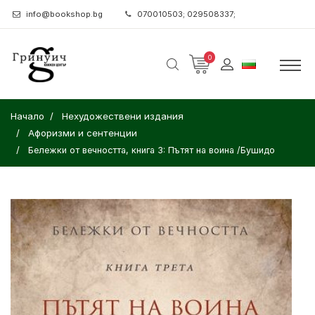
info@bookshop.bg
070010503; 029508337;
0
Начало
Нехудожествени издания
Афоризми и сентенции
Бележки от вечността, книга 3: Пътят на воина /Бушидо