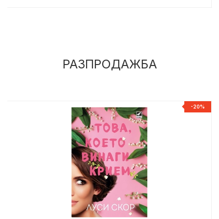
РАЗПРОДАЖБА
%
-20%