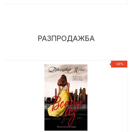
РАЗПРОДАЖБА
%
-20%