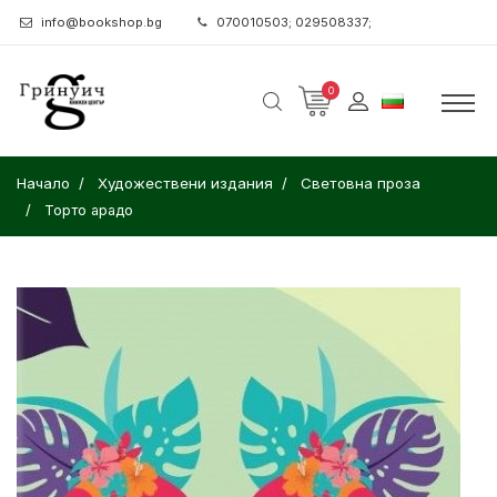
info@bookshop.bg
070010503; 029508337;
0
Начало
Художествени издания
Световна проза
Торто арадо