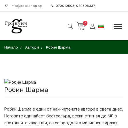
info@bookshop.bg
070010503; 029508337;
0
Начало
Автори
Робин Шарма
Робин Шарма
Робин Шарма
е един от най-четените автори в света днес.
Неговите единайсет бестселъра, всеки стигнал до №1 в
световните класации, са се продали в милионен тираж в