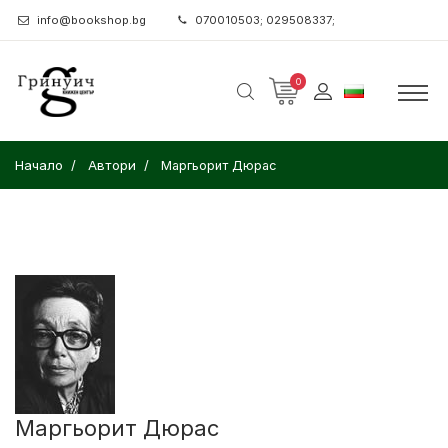
info@bookshop.bg
070010503; 029508337;
0
Начало
Автори
Маргьорит Дюрас
Маргьорит Дюрас