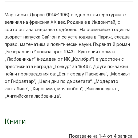
Маргьорит Дюрас
(1914-1996) е едно от литературните
величия на френския XX век. Родена е в Индокитай, с
който остава свързана съдбовно. На осемнайсетгодишна
възраст напуска Сайгон и се установява в Париж, следва
право, математика и политически науки. Първият й роман
„Безсрамните“ излиза през 1943 г. Култовият роман
„Любовникът“ (издаден от ИК „Колибри“) е удостоен с
престижната награда „Гонкур“ за 1984 г. Други по-важни
нейни произведения са: „Бент срещу Пасифика“, „Морякът
от Гибралтар“, „Цели дни по дърветата“, „Модерато
кантабиле“, „Хирошима, моя любов“, „Вицеконсулът“,
„Английската любовница“.
Книги
Показване на
1-4
от
4
записа.