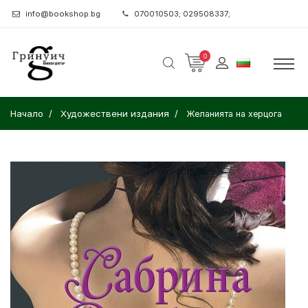
info@bookshop.bg
070010503; 029508337;
0
Начало
Художествени издания
Желанията на херцога