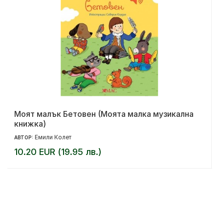
Моят малък Бетовен (Моята малка музикална
книжка)
Емили Колет
АВТОР:
10.20 EUR (19.95 лв.)