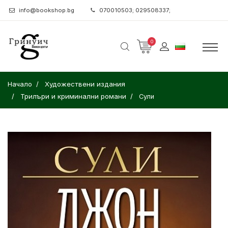
info@bookshop.bg
070010503; 029508337;
0
Начало
Художествени издания
Трилъри и криминални романи
Сули