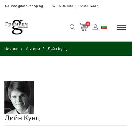
info@bookshop.bg
070010503; 029508337;
0
Начало
Автори
Дийн Кунц
Дийн Кунц