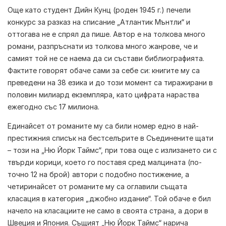
Още като студент
Дийн Кунц
(роден 1945 г.) печели
конкурс за разказ на списание „Атлантик Мънтли“ и
оттогава не е спрял да пише. Автор е на толкова много
романи, разпръснати из толкова много жанрове, че и
самият той не се наема да си състави библиографията.
Фактите говорят обаче сами за себе си: книгите му са
преведени на 38 езика и до този момент са тиражирани в
половин милиард екземпляра, като цифрата нараства
ежегодно със 17 милиона.
Единайсет от романите му са били номер едно в най-
престижния списък на бестселърите в Съединените щати
– този на „Ню Йорк Таймс“, при това още с излизането си с
твърди корици, което го поставя сред малцината (по-
точно 12 на брой) автори с подобно постижение, а
четиринайсет от романите му са оглавили същата
класация в категория „джобно издание“. Той обаче е бил
начело на класациите не само в своята страна, а дори в
Швеция и Япония. Същият „Ню Йорк Таймс“ нарича