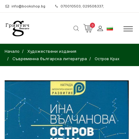
info@bookshop.bg
070010503; 029508337;
0
Начало
Художествени издания
Съвременна българска литература
Остров Крах