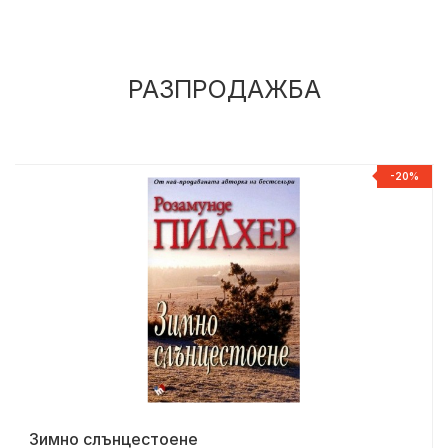
РАЗПРОДАЖБА
%
-20%
Зимно слънцестоене