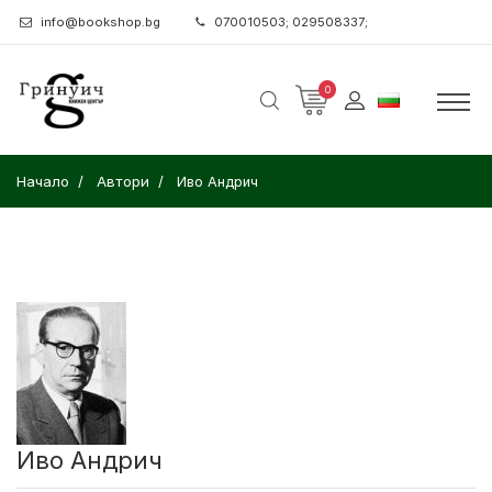
info@bookshop.bg
070010503; 029508337;
0
Начало
Автори
Иво Андрич
Иво Андрич