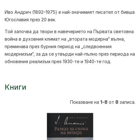
Иво Андрич
(1892–1975) е най-значимият писател от бивша
Югославия през 20 век.
Той започва да твори в навечерието на Първата световна
война в духовния климат на „втората модерна“ вълна,
преминава през бурния период на „следвоенния
модернизъм“, за да се утвърди най-пълно през периода на
обновения реализъм през 1930-те и 1940-те год.
Книги
Показване на
1-8
от
8
записа.