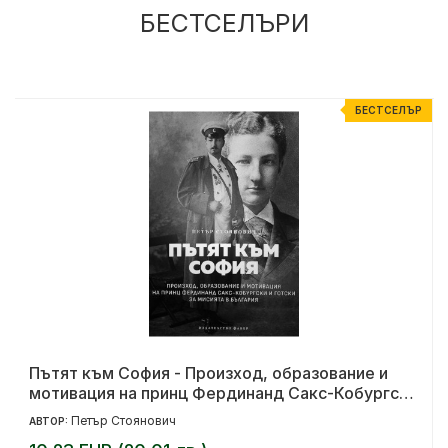
БЕСТСЕЛЪРИ
Р
БЕСТСЕЛЪР
Пътят към София - Произход, образование и
мотивация на принц Фердинанд Сакс-Кобургски
и Готски за мисията в България
Петър Стоянович
АВТОР: