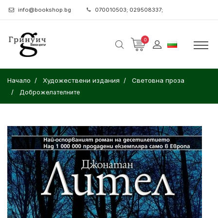
info@bookshop.bg
070010503; 029508337;
0
Начало
Художествени издания
Световна проза
Доброжелателните