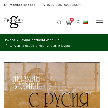
info@bookshop.bg
070010503; 029508337;
0
Начало
Художествени издания
С Русия в сърцето, част 2: Сеит и Мурка