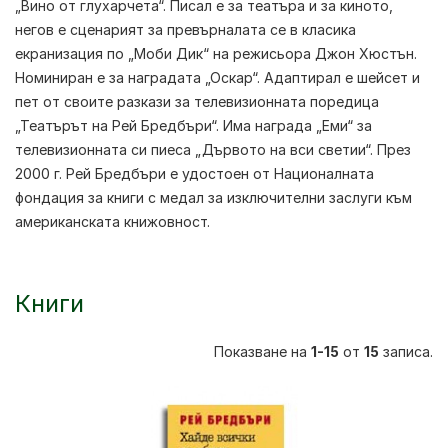
„Вино от глухарчета“. Писал е за театъра и за киното,
негов е сценарият за превърналата се в класика
екранизация по „Моби Дик“ на режисьора Джон Хюстън.
Номиниран е за наградата „Оскар“. Адаптирал е шейсет и
пет от своите разкази за телевизионната поредица
„Театърът на Рей Бредбъри“. Има награда „Еми“ за
телевизионната си пиеса „Дървото на вси светии“. През
2000 г. Рей Бредбъри е удостоен от Националната
фондация за книги с медал за изключителни заслуги към
американската книжовност.
Книги
Показване на
1-15
от
15
записа.