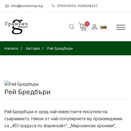
info@bookshop.bg
070010503; 029508337;
0
Начало
Автори
Рей Бредбъри
Рей Бредбъри
Рей Бредбъри
е сред най-известните писатели на
съвремието. Някои от най-популярните му произведения
са „451 градуса по Фаренхайт“, „Марсиански хроники“,