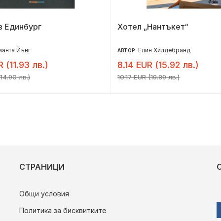
в Единбург
Хотел „Нантъкет“
анта Йънг
Елин Хилдебранд
АВТОР:
R (11.93 лв.)
8.14 EUR (15.92 лв.)
14.90 лв.)
10.17 EUR (19.89 лв.)
СТРАНИЦИ
Общи условия
Политика за бисквитките