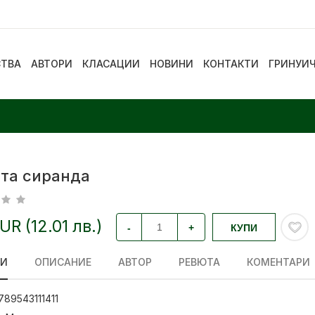
СТВА
АВТОРИ
КЛАСАЦИИ
НОВИНИ
КОНТАКТИ
ГРИНУИ
та сиранда
EUR (12.01 лв.)
-
+
КУПИ
ЛИ
ОПИСАНИЕ
АВТОР
РЕВЮТА
КОМЕНТАРИ
789543111411