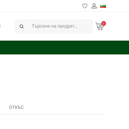
0
Ч
Search
ОТКЪС