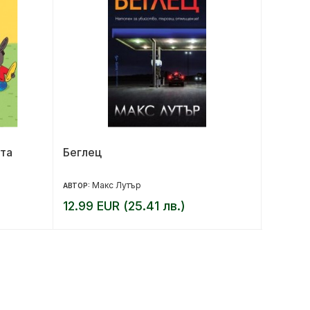
та
Беглец
Театри
Макс Лутър
Д
АВТОР:
АВТОР:
12.99 EUR (25.41 лв.)
13.00 