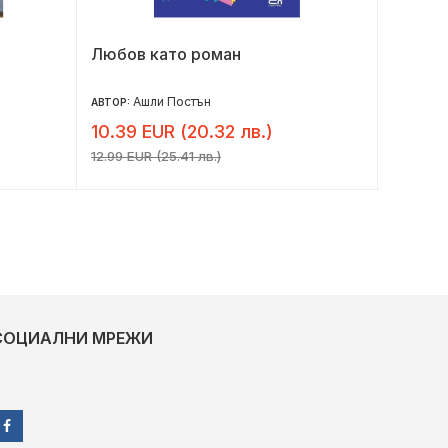
Любов като роман
Насле
Ашли Постън
Ра
АВТОР:
АВТОР:
10.39 EUR (20.32 лв.)
6.14 E
12.99 EUR (25.41 лв.)
7.67 EUR 
СОЦИАЛНИ МРЕЖИ