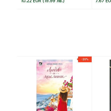
10.22 EUR (19.99 лв.)
7.67 EU
-20%
-20%