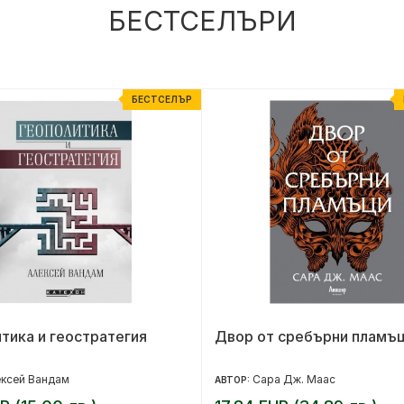
БЕСТСЕЛЪРИ
БЕСТСЕЛЪР
тика и геостратегия
Двор от сребърни пламъци
ксей Вандам
Сара Дж. Маас
АВТОР: