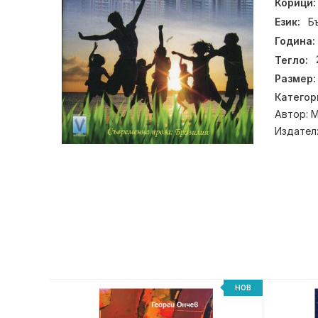
Корици:
Език:
Б
Година:
Тегло:
Размер:
Категор
Автор:
М
Издател
НОВ
НОВ