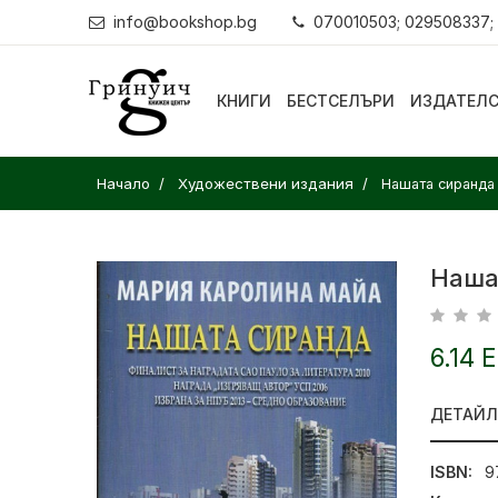
info@bookshop.bg
070010503; 029508337;
КНИГИ
БЕСТСЕЛЪРИ
ИЗДАТЕЛ
Начало
Художествени издания
Нашата сиранда
Наша
6.14 
ДЕТАЙ
ISBN:
9