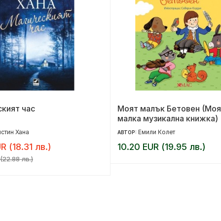
кият час
Моят малък Бетовен (Моя
малка музикална книжка)
стин Хана
Емили Колет
АВТОР:
R (18.31 лв.)
10.20 EUR (19.95 лв.)
(22.88 лв.)