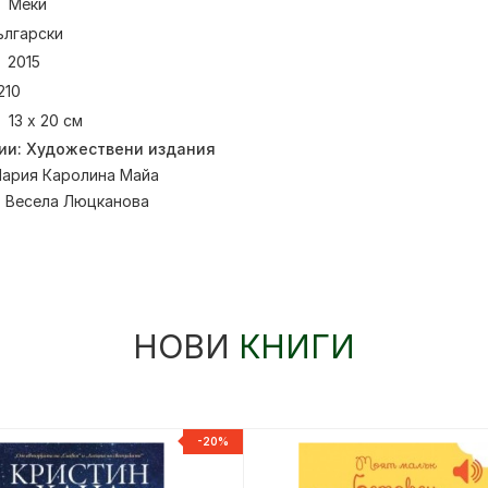
Меки
ългарски
2015
210
13 х 20 см
ии:
Художествени издания
ария Каролина Майа
:
Весела Люцканова
НОВИ
КНИГИ
-20%