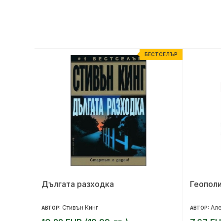
ЕСТСЕЛЪР
БЕСТСЕЛЪР
Дългата разходка
Геополи
Стивън Кинг
Але
АВТОР:
АВТОР: