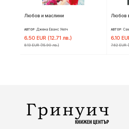
Любов и маслини
Любов 
Джена Еванс Уелч
Сам
АВТОР:
АВТОР:
6.50 EUR (12.71 лв.)
6.10 EU
8.13 EUR (15.90 лв.)
7.62 EUR (