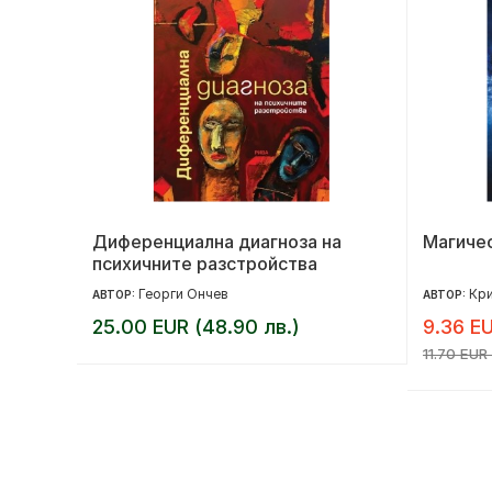
но
Диференциална диагноза на
Магичес
психичните разстройства
Георги Ончев
Кри
АВТОР:
АВТОР:
25.00 EUR (48.90 лв.)
9.36 EU
11.70 EUR 