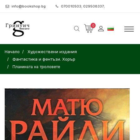
info@bookshop.bg
070010503; 029508337;
0
Начало
Художествени издания
Фантастика и фентъзи. Хорър
Планината на троловете