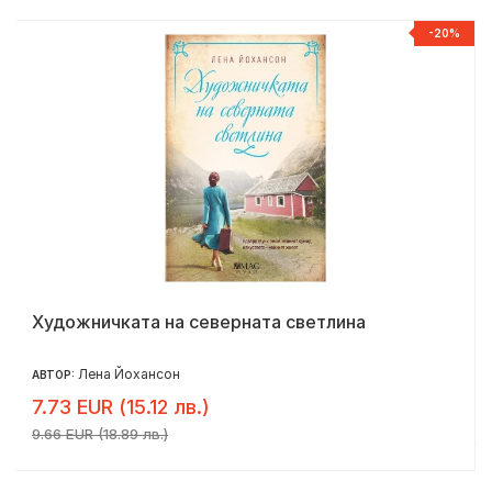
Р
-20%
Художничката на северната светлина
Лена Йохансон
АВТОР:
7.73 EUR (15.12 лв.)
9.66 EUR (18.89 лв.)