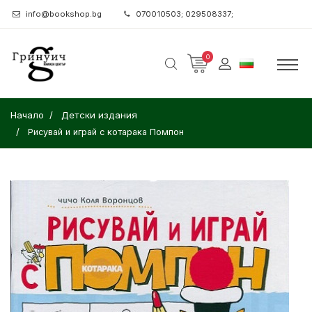
info@bookshop.bg
070010503; 029508337;
0
Начало
Детски издания
Рисувай и играй с котарака Помпон