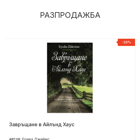
РАЗПРОДАЖБА
%
-20%
Завръщане в Айлънд Хаус
Ерика Джеймс
АВТОР: