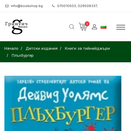
info@bookshop.bg
070010503; 029508337;
0
Начало
Детски издания
Книги за тийнейджъри
Плъхбургер