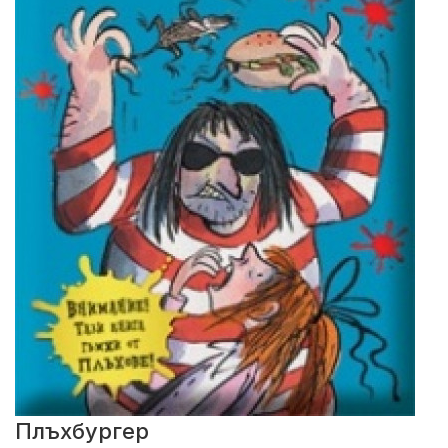
Плъхбургер