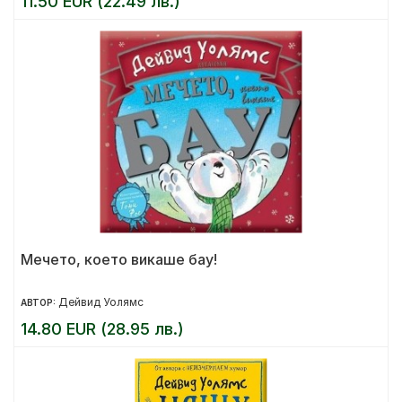
11.50 EUR (22.49 лв.)
Мечето, което викаше бау!
Дейвид Уолямс
АВТОР:
14.80 EUR (28.95 лв.)