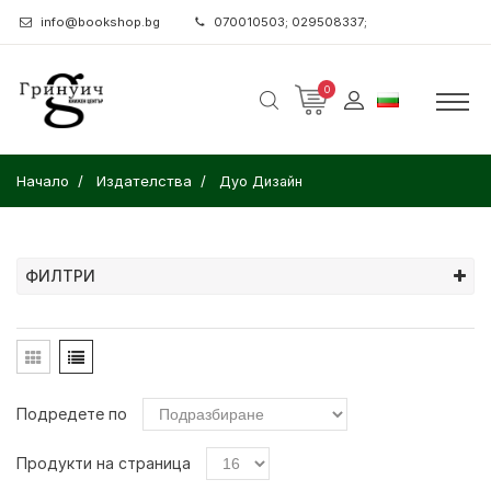
info@bookshop.bg
070010503; 029508337;
0
Начало
Издателства
Дуо Дизайн
ФИЛТРИ
Подредете по
Продукти на страница