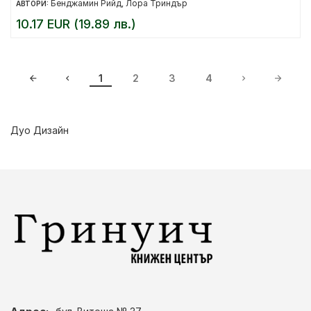
Бенджамин Рийд
Лора Триндър
АВТОРИ:
,
10.17 EUR (19.89 лв.)
1
2
3
4
Дуо Дизайн