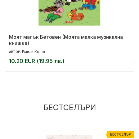
Моят малък Бетовен (Моята малка музикална
книжка)
Емили Колет
АВТОР:
10.20 EUR (19.95 лв.)
БЕСТСЕЛЪРИ
Р
БЕСТСЕЛЪР