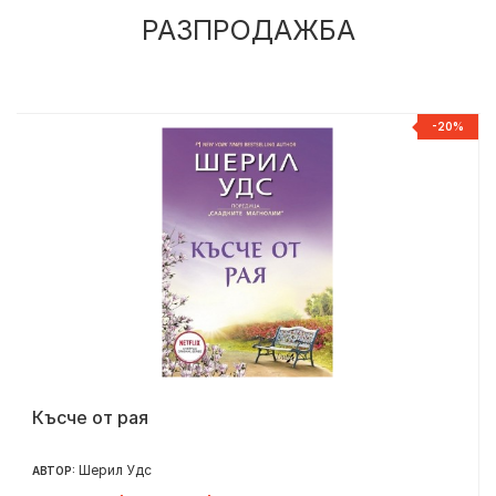
РАЗПРОДАЖБА
%
-20%
Късче от рая
Шерил Удс
АВТОР: