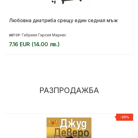
Любовна диатриба срещу един седнал мъж
Габриел Гарсия Маркес
АВТОР:
7.16 EUR (14.00 лв.)
РАЗПРОДАЖБА
%
-20%