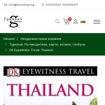
info@bookshop.bg
070010503; 029508337;
0
Начало
Нехудожествени издания
Туризъм. Пътеводители, карти, атласи, глобуси
DK Eyewitness Travel: Thailand