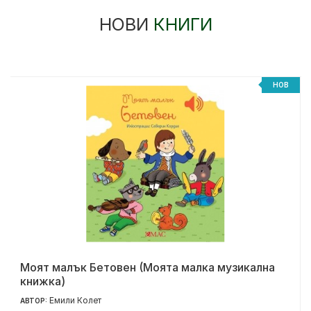
НОВИ
КНИГИ
НОВ
Моят малък Бетовен (Моята малка музикална
книжка)
Емили Колет
АВТОР: