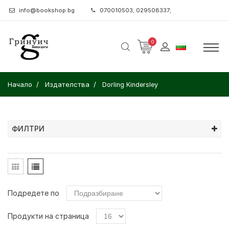
info@bookshop.bg
070010503; 029508337;
0
Начало
Издателства
Dorling Kindersley
ФИЛТРИ
Подредете по
Продукти на страница