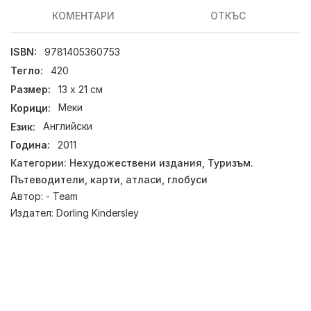
КОМЕНТАРИ
ОТКЪС
ISBN:
9781405360753
Тегло:
420
Размер:
13 х 21 см
Корици:
Меки
Език:
Английски
Година:
2011
Категории:
Нехудожествени издания
,
Туризъм.
Пътеводители, карти, атласи, глобуси
Автор:
- Team
Издател:
Dorling Kindersley