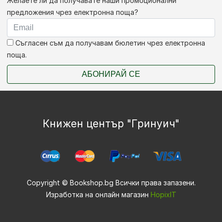
Желаете ли да получавате наши промоционални
предложения чрез електронна поща?
Съгласен съм да получавам бюлетин чрез електронна
поща.
АБОНИРАЙ СЕ
Книжен център "Гринуич"
Copyright © Bookshop.bg Всички права запазени.
Изработка на онлайн магазин
HopixIT