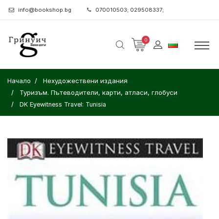
info@bookshop.bg
070010503; 029508337;
0
Начало
Нехудожествени издания
Туризъм. Пътеводители, карти, атласи, глобуси
DK Eyewitness Travel: Tunisia