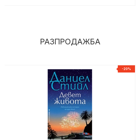
РАЗПРОДАЖБА
%
-20%