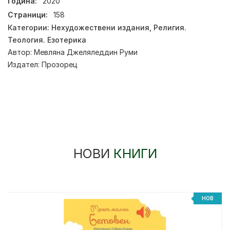
Година:
2020
Страници:
158
Категории:
Нехудожествени издания
,
Религия.
Теология. Езотерика
Автор:
Мевляна Джеляледдин Руми
Издател:
Прозорец
НОВИ
КНИГИ
%
НОВ