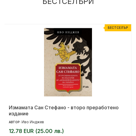
БЕСТСЕЛЪРИ
Р
БЕСТСЕЛЪР
Измамата Сан Стефано - второ преработено
издание
Иво Инджев
АВТОР:
12.78 EUR (25.00 лв.)