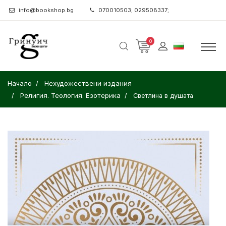
info@bookshop.bg
070010503; 029508337;
0
Начало
Нехудожествени издания
Религия. Теология. Езотерика
Светлина в душата