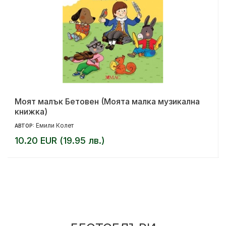
Моят малък Бетовен (Моята малка музикална
книжка)
Емили Колет
АВТОР:
10.20 EUR (19.95 лв.)