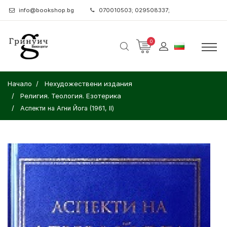
info@bookshop.bg
070010503; 029508337;
0
Начало
Нехудожествени издания
Религия. Теология. Езотерика
Аспекти на Агни Йога (1961, II)