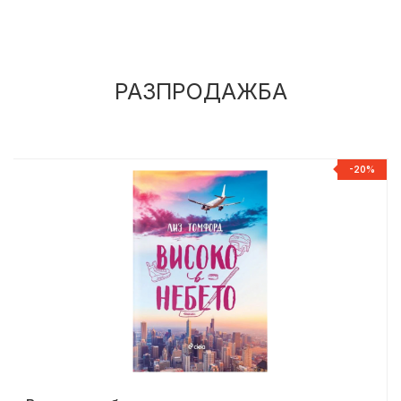
РАЗПРОДАЖБА
%
-20%