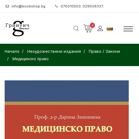
info@bookshop.bg
070010503; 029508337;
0
Начало
Нехудожествени издания
Право / Закони
Медицинско право