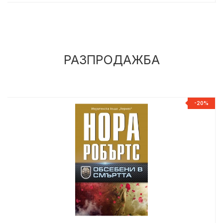
РАЗПРОДАЖБА
%
-20%