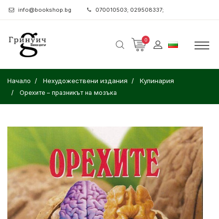
info@bookshop.bg
070010503; 029508337;
0
Начало
Нехудожествени издания
Кулинария
Орехите – празникът на мозъка