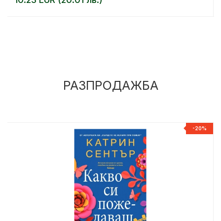
РАЗПРОДАЖБА
%
-20%