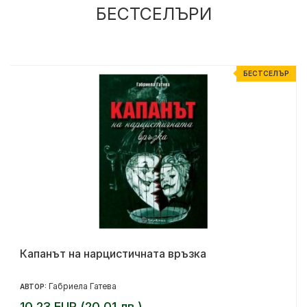
БЕСТСЕЛЪРИ
Р
БЕСТСЕЛЪР
Капанът на нарцистичната връзка
Габриела Гатева
АВТОР:
10.23 EUR (20.01 лв.)