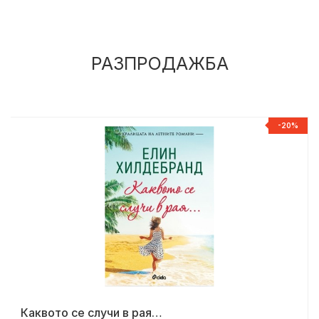
РАЗПРОДАЖБА
%
-20%
Каквото се случи в рая…