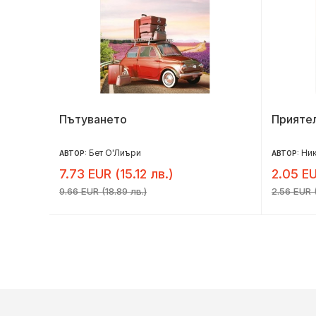
Пътуването
Приятел
Бет О'Лиъри
Ни
АВТОР:
АВТОР:
7.73 EUR (15.12 лв.)
2.05 EU
9.66 EUR (18.89 лв.)
2.56 EUR (