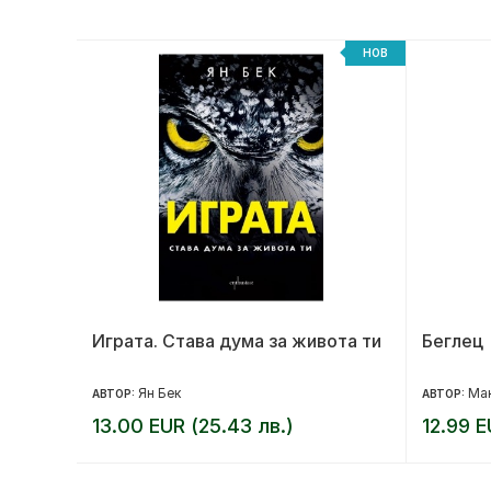
НОВ
НОВ
на
Играта. Става дума за живота ти
Беглец
Ян Бек
Ма
АВТОР:
АВТОР:
13.00 EUR (25.43 лв.)
12.99 E