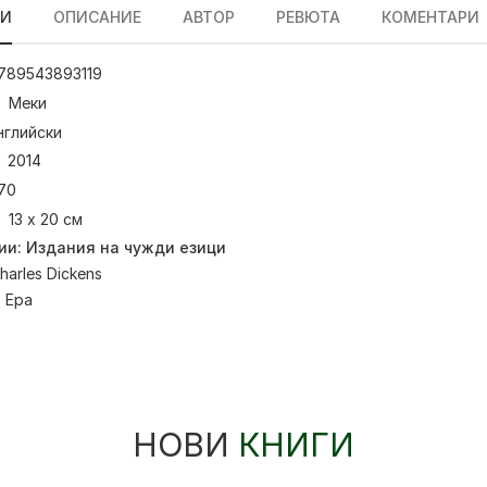
ЛИ
ОПИСАНИЕ
АВТОР
РЕВЮТА
КОМЕНТАРИ
789543893119
Меки
нглийски
2014
70
13 х 20 см
ии:
Издания на чужди езици
harles Dickens
:
Ера
НОВИ
КНИГИ