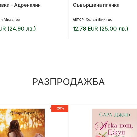
ивки - Адреналин
Съвършена плячка
ан Михалев
Хелън Фийлдс
АВТОР:
UR (24.90 лв.)
12.78 EUR (25.00 лв.)
РАЗПРОДАЖБА
-20%