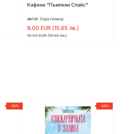
Кафене "Пъмпкин Спайс"
Децата
Лори Гилмор
Л
АВТОР:
АВТОР:
8.00 EUR (15.65 лв.)
7.95 E
10.00 EUR (19.56 лв.)
-20%
-20%