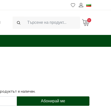
0
Ч
Search
продуктът е наличен.
Абонирай ме