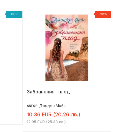
НОВ
-20%
Забраненият плод
Под къ
юбилей
Джоджо Мойс
17.90 
АВТОР:
10.36 EUR (20.26 лв.)
12.95 EUR (25.33 лв.)