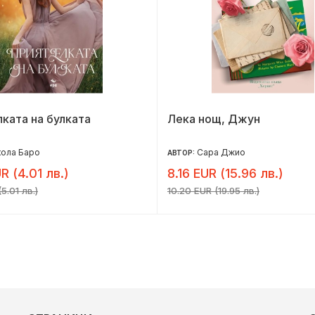
ката на булката
Лека нощ, Джун
кола Баро
Сара Джио
АВТОР:
R (4.01 лв.)
8.16 EUR (15.96 лв.)
5.01 лв.)
10.20 EUR (19.95 лв.)