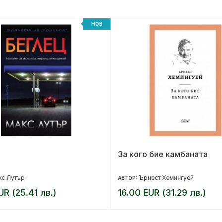
НОВ
За кого бие камбаната
кс Лутър
Ърнест Хемингуей
АВТОР:
UR (25.41 лв.)
16.00 EUR (31.29 лв.)