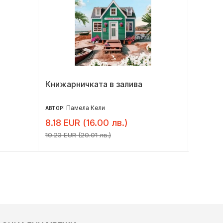
Книжарничката в залива
Косача
порезк
Памела Кели
Б
АВТОР:
АВТОР:
8.18 EUR (16.00 лв.)
11.20 
10.23 EUR (20.01 лв.)
14.00 EU