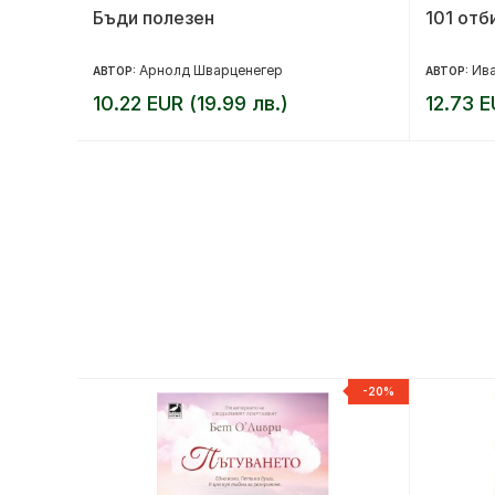
Бъди полезен
101 отб
Арнолд Шварценегер
Ив
АВТОР:
АВТОР:
10.22 EUR (19.99 лв.)
12.73 E
-20%
-20%