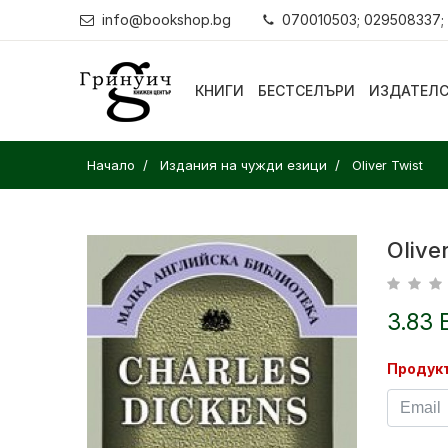
info@bookshop.bg
070010503; 029508337;
КНИГИ
БЕСТСЕЛЪРИ
ИЗДАТЕЛ
Начало
Издания на чужди езици
Oliver Twist
Olive
3.83 
Продукт