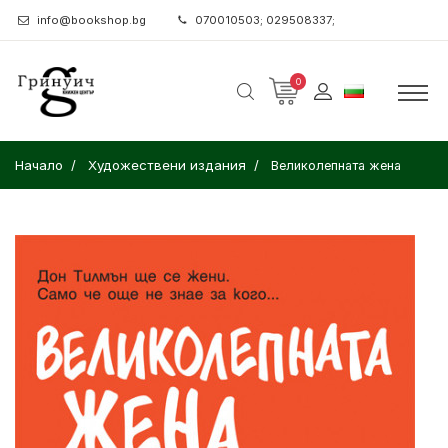
info@bookshop.bg
070010503; 029508337;
0
Начало
Художествени издания
Великолепната жена