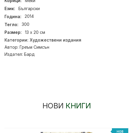
Корици:
Меки
Език:
Български
Година:
2014
Тегло:
300
Размер:
13 х 20 см
Категории:
Художествени издания
Автор:
Греъм Симсън
Издател:
Бард
НОВИ
КНИГИ
%
НОВ