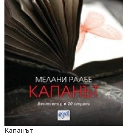
Капанът