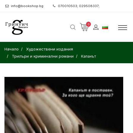
info@bookshop.bg
070010503; 029508337;
0
Начало
Художествени издания
Трилъри и криминални романи
Капанът