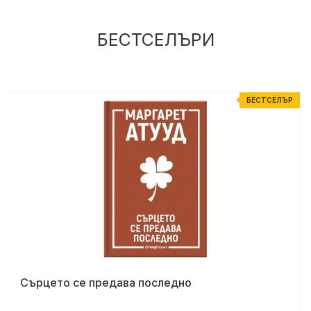
БЕСТСЕЛЪРИ
Р
БЕСТСЕЛЪР
Сърцето се предава последно