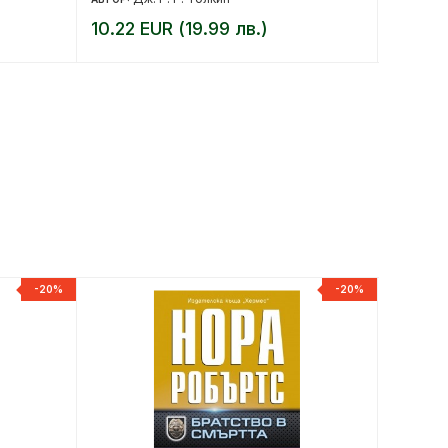
10.22 EUR (19.99 лв.)
8.18 E
-20%
-20%