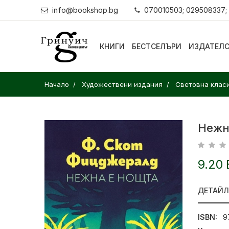
info@bookshop.bg
070010503; 029508337;
КНИГИ
БЕСТСЕЛЪРИ
ИЗДАТЕЛ
Начало
Художествени издания
Световна клас
Нежн
9.20 
ДЕТАЙ
ISBN:
9