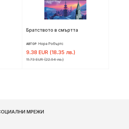
Братството в смъртта
Кафе п
Нора Робъртс
Д
АВТОР:
АВТОР:
9.38 EUR (18.35 лв.)
6.10 E
11.73 EUR (22.94 лв.)
7.62 EUR 
СОЦИАЛНИ МРЕЖИ