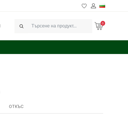
0
Ч
Search
ОТКЪС