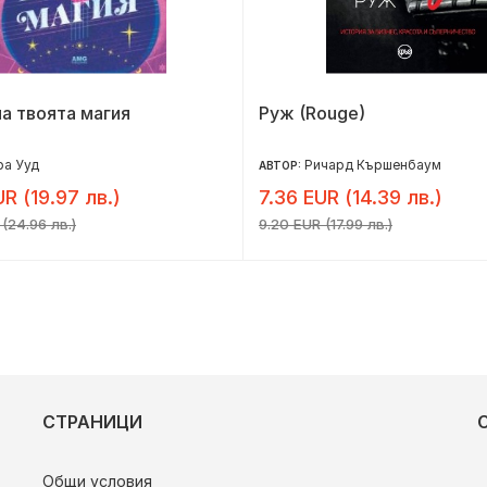
на твоята магия
Руж (Rouge)
ра Ууд
Ричард Кършенбаум
АВТОР:
UR (19.97 лв.)
7.36 EUR (14.39 лв.)
 (24.96 лв.)
9.20 EUR (17.99 лв.)
СТРАНИЦИ
Общи условия