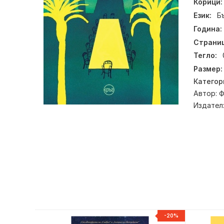
Корици:
Език:
Б
Година:
Страниц
Тегло:
Размер:
Категор
Автор:
Ф
Издател
НОВ
-20%