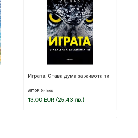
Играта. Става дума за живота ти
Забран
Ян Бек
Д
АВТОР:
АВТОР:
13.00 EUR (25.43 лв.)
10.36 
12.95 EU