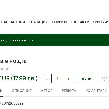
СТВА
АВТОРИ
КЛАСАЦИИ
НОВИНИ
КОНТАКТИ
ГРИНУИ
ика
Нежна е нощта
а е нощта
EUR (17.99 лв.)
-
+
КУПИ
ЛИ
ОПИСАНИЕ
АВТОР
РЕВЮТА
КОМЕНТАРИ
786192650322