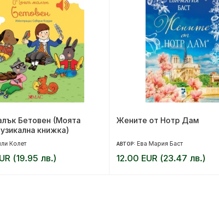
алък Бетовен (Моята
Жените от Нотр Дам
узикална книжка)
ли Колет
Ева Мария Баст
АВТОР:
UR (19.95 лв.)
12.00 EUR (23.47 лв.)