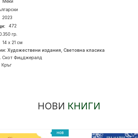
Меки
ългарски
2023
и:
472
0.350 гр.
14 х 21 см
ии:
Художествени издания
,
Световна класика
. Скот Фицджералд
:
Кръг
НОВИ
КНИГИ
НОВ