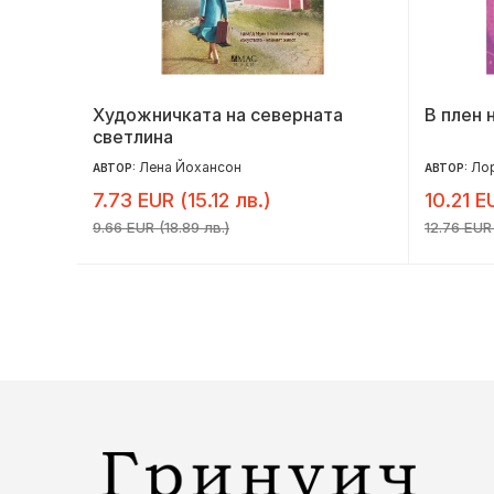
Художничката на северната
В плен 
светлина
Лена Йохансон
Ло
АВТОР:
АВТОР:
7.73 EUR (15.12 лв.)
10.21 E
9.66 EUR (18.89 лв.)
12.76 EUR