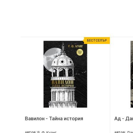
ЕСТСЕЛЪР
БЕСТСЕЛЪР
те тела
Вавилон - Тайна история
Ад - Да
Р. Ф. Куанг
Дан
АВТОР:
АВТОР: