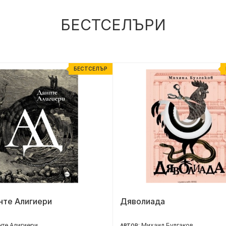
БЕСТСЕЛЪРИ
БЕСТСЕЛЪР
нте Алигиери
Дяволиада
те Алигиери
Михаил Булгаков
АВТОР: