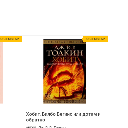
БЕСТСЕЛЪР
БЕСТСЕЛЪР
Хобит. Билбо Бегинс или дотам и
Матер
обратно
Дж. Р. Р. Толкин
М
АВТОР:
АВТОР: