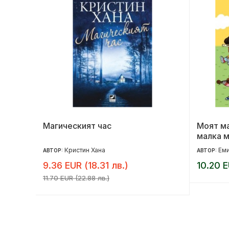
Магическият час
Моят м
малка м
Кристин Хана
Еми
АВТОР:
АВТОР:
9.36 EUR (18.31 лв.)
10.20 E
11.70 EUR (22.88 лв.)