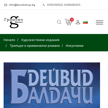
info@bookshop.bg
070010503; 029508337;
0
Начало
Художествени издания
Трилъри и криминални романи
Изкупление