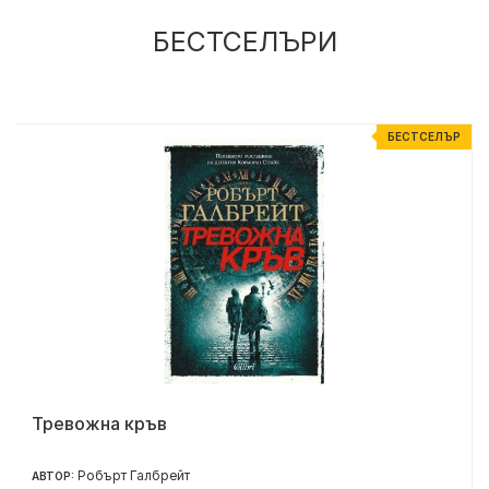
БЕСТСЕЛЪРИ
Р
БЕСТСЕЛЪР
Тревожна кръв
Робърт Галбрейт
АВТОР: