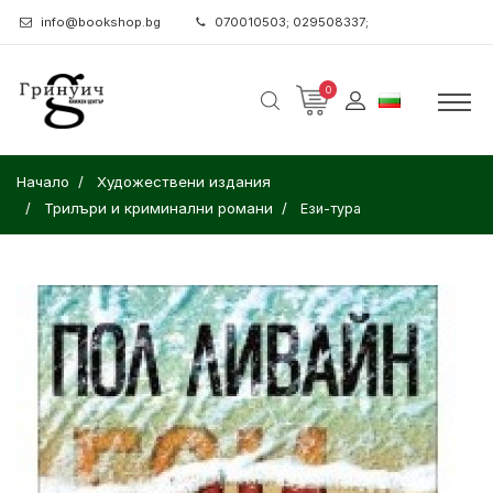
info@bookshop.bg
070010503; 029508337;
0
Начало
Художествени издания
Трилъри и криминални романи
Ези-тура