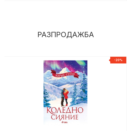
РАЗПРОДАЖБА
%
-20%