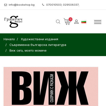
info@bookshop.bg
070010503; 029508337;
0
Начало
Художествени издания
Съвременна българска литература
Виж сега, моето момиче