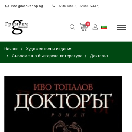
info@bookshop.bg
070010503; 029508337;
0
Начало
Художествени издания
Съвременна българска литература
Докторът