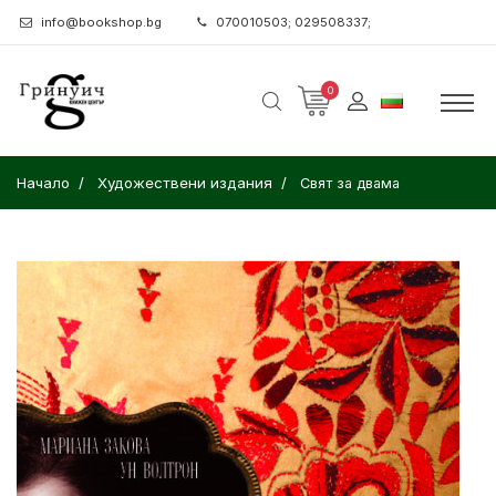
info@bookshop.bg
070010503; 029508337;
0
Начало
Художествени издания
Свят за двама