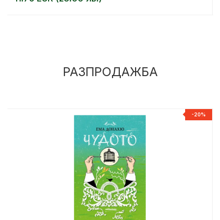
РАЗПРОДАЖБА
%
-20%