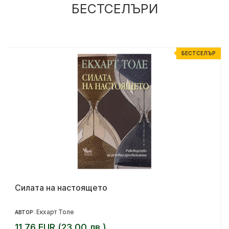
БЕСТСЕЛЪРИ
Р
БЕСТСЕЛЪР
Силата на настоящето
Екхарт Толе
АВТОР:
11.76 EUR (23.00 лв.)