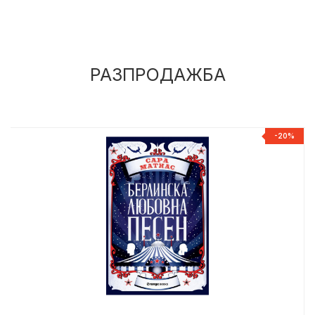
РАЗПРОДАЖБА
%
-20%