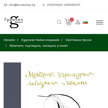
info@bookshop.bg
070010503; 029508337;
0
Начало
Художествени издания
Световна проза
Момчето, къртицата, лисицата и конят