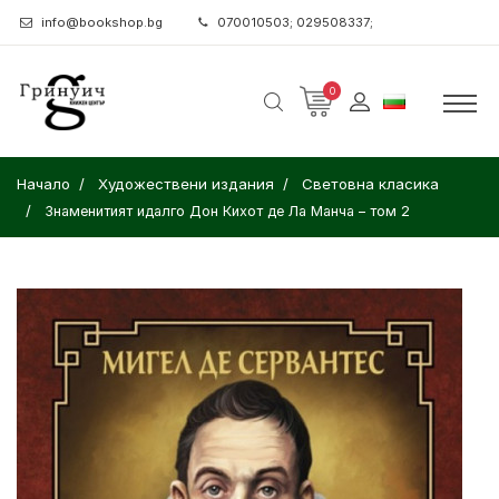
info@bookshop.bg
070010503; 029508337;
0
Начало
Художествени издания
Световна класика
Знаменитият идалго Дон Кихот де Ла Манча – том 2