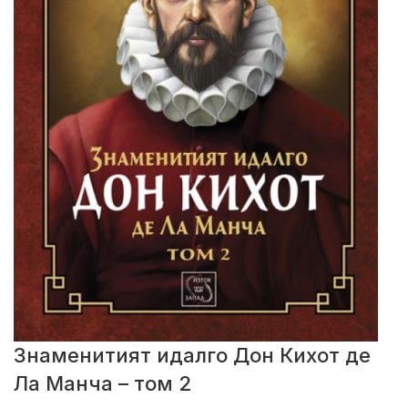
Знаменитият идалго Дон Кихот де
Ла Манча – том 2