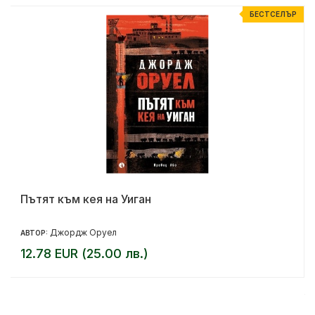
Р
БЕСТСЕЛЪР
Пътят към кея на Уиган
Джордж Оруел
АВТОР:
12.78 EUR (25.00 лв.)