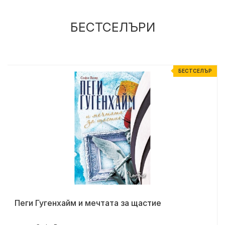
БЕСТСЕЛЪРИ
Р
БЕСТСЕЛЪР
Пеги Гугенхайм и мечтата за щастие