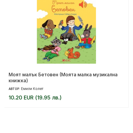
Моят малък Бетовен (Моята малка музикална
книжка)
Емили Колет
АВТОР:
10.20 EUR (19.95 лв.)