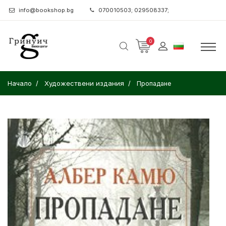
info@bookshop.bg
070010503; 029508337;
0
Начало
Художествени издания
Пропадане