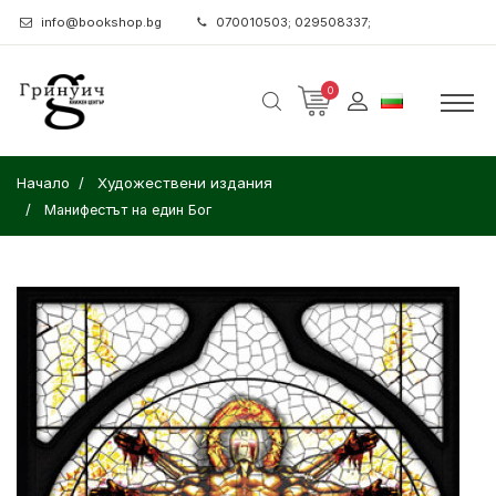
info@bookshop.bg
070010503; 029508337;
0
Начало
Художествени издания
Манифестът на един Бог