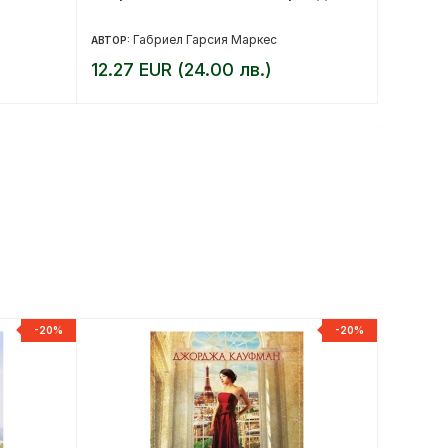
Габриел Гарсия Маркес
Да
АВТОР:
АВТОР:
12.27 EUR (24.00 лв.)
7.36 E
9.20 EUR 
-20%
-20%