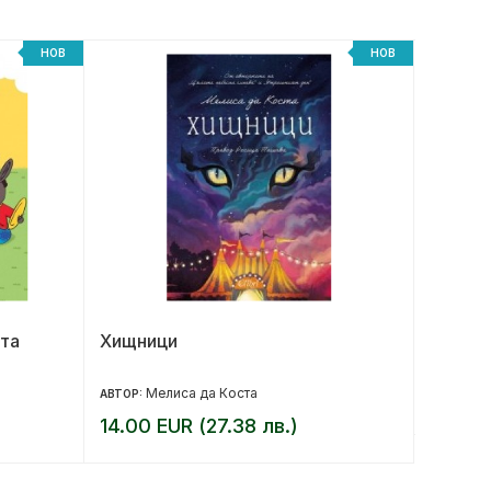
НОВ
НОВ
та
Хищници
Под къ
юбилей
Мелиса да Коста
17.90 
АВТОР:
14.00 EUR (27.38 лв.)