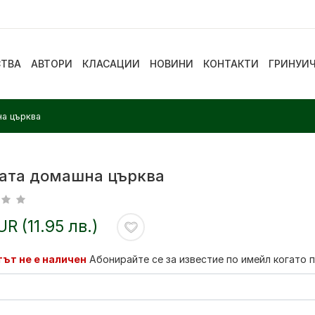
СТВА
АВТОРИ
КЛАСАЦИИ
НОВИНИ
КОНТАКТИ
ГРИНУИ
а църква
ата домашна църква
UR (11.95 лв.)
ът не е наличен
Абонирайте се за известие по имейл когато 