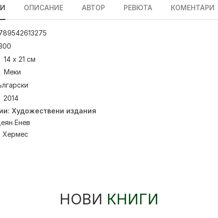
ЛИ
ОПИСАНИЕ
АВТОР
РЕВЮТА
КОМЕНТАРИ
789542613275
300
14 х 21 см
Меки
ългарски
2014
ии:
Художествени издания
еян Енев
:
Хермес
НОВИ
КНИГИ