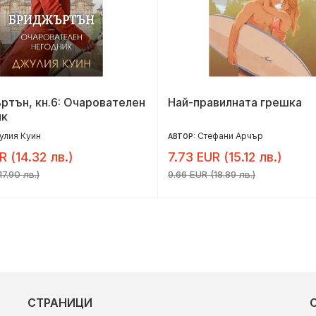
тън, кн.6: Очарователен
Най-правилната грешка
ик
улия Куин
Стефани Арчър
АВТОР:
R (14.32 лв.)
7.73 EUR (15.12 лв.)
17.90 лв.)
9.66 EUR (18.89 лв.)
СТРАНИЦИ