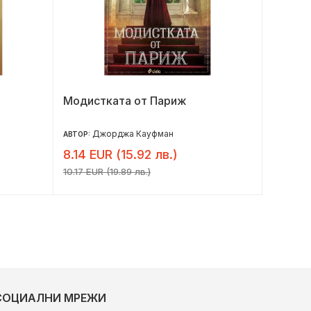
Модистката от Париж
Любов 
Джорджа Кауфман
Ал
АВТОР:
АВТОР:
8.14 EUR (15.92 лв.)
6.91 E
10.17 EUR (19.89 лв.)
8.64 EUR
СОЦИАЛНИ МРЕЖИ