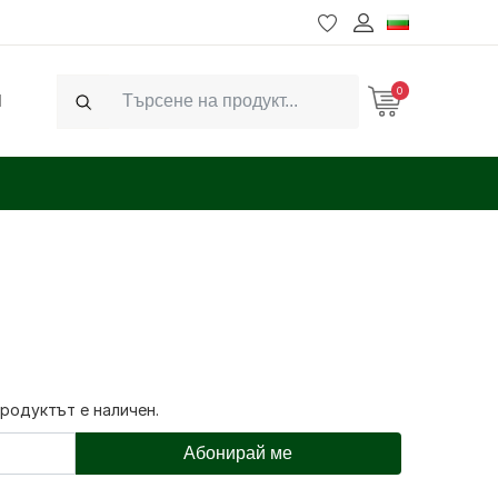
0
Ч
Search
продуктът е наличен.
Абонирай ме