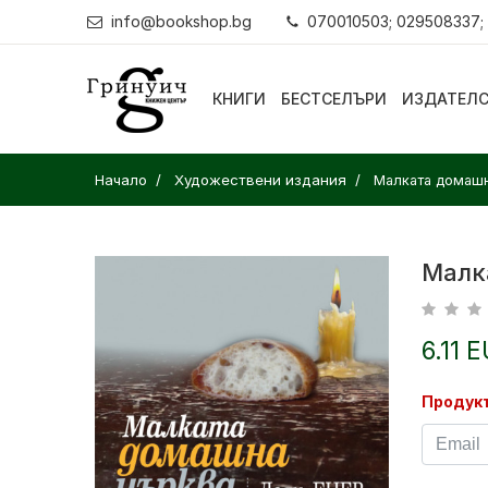
info@bookshop.bg
070010503; 029508337;
КНИГИ
БЕСТСЕЛЪРИ
ИЗДАТЕЛ
Начало
Художествени издания
Малката домашн
Малк
6.11 E
Продукт