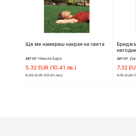
Ще ме намериш накрая на света
Бриджър
негодн
Никола Баро
Дж
АВТОР:
АВТОР:
5.32 EUR (10.41 лв.)
7.32 EU
6.65 EUR (13.01 лв.)
9.15 EUR (