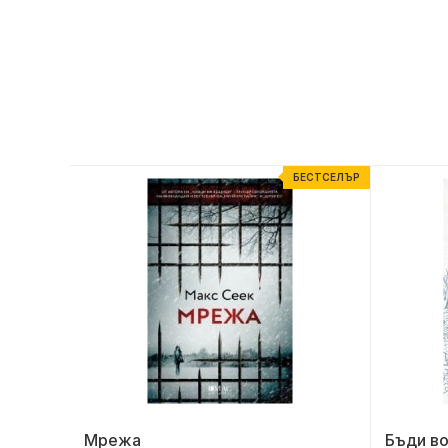
ЕСТСЕЛЪР
БЕСТСЕЛЪР
Мрежа
Бъди во