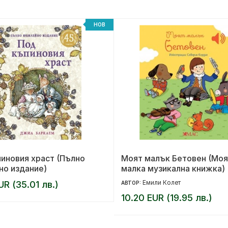
НОВ
иновия храст (Пълно
Моят малък Бетовен (Моя
но издание)
малка музикална книжка)
Емили Колет
UR (35.01 лв.)
АВТОР:
10.20 EUR (19.95 лв.)