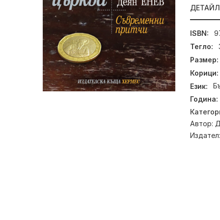
ДЕТАЙ
ISBN:
9
Тегло:
Размер:
Корици:
Език:
Б
Година:
Категор
Автор:
Д
Издател