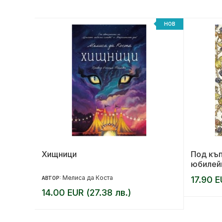
НОВ
НОВ
та
Хищници
Под къп
юбилей
Мелиса да Коста
17.90 E
АВТОР:
14.00 EUR (27.38 лв.)