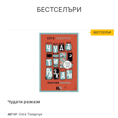
БЕСТСЕЛЪРИ
Р
БЕСТСЕЛЪР
Чудати разкази
Олга Токарчук
АВТОР: