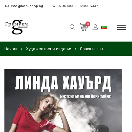
info@bookshop.bg
070010503; 029508337;
0
Начало
Художествени издания
Ловен сезон