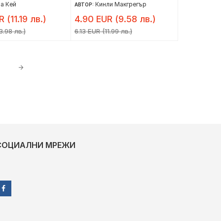
а Кей
Кинли Макгрегър
АВТОР:
 (11.19 лв.)
4.90 EUR (9.58 лв.)
3.98 лв.)
6.13 EUR (11.99 лв.)
СОЦИАЛНИ МРЕЖИ