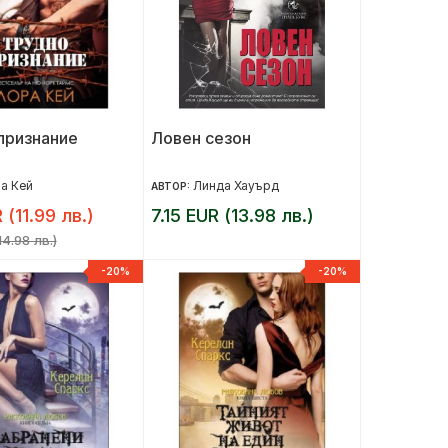
признание
Ловен сезон
а Кей
Линда Хауърд
АВТОР:
 (11.99 лв.)
7.15 EUR (13.98 лв.)
14.98 лв.)
-20%
-20%