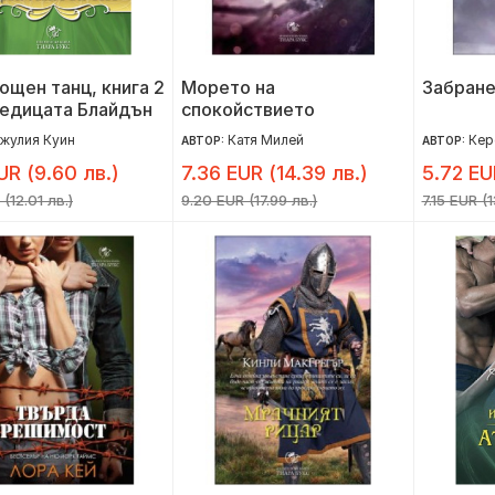
щен танц, книга 2
Морето на
Забране
редицата Блайдън
спокойствието
жулия Куин
Катя Милей
Кер
АВТОР:
АВТОР:
UR (9.60 лв.)
7.36 EUR (14.39 лв.)
5.72 EUR
 (12.01 лв.)
9.20 EUR (17.99 лв.)
7.15 EUR (1