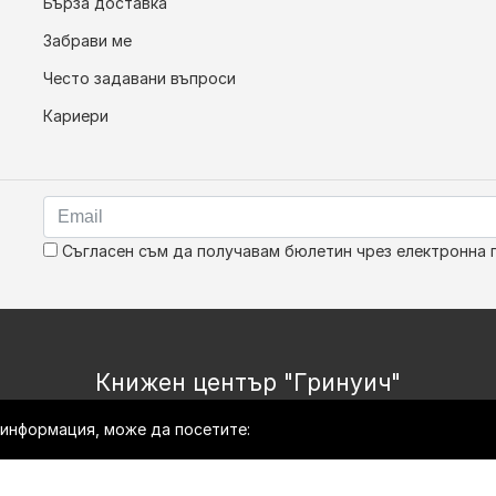
Бърза доставка
Забрави ме
Често задавани въпроси
Кариери
Съгласен съм да получавам бюлетин чрез електронна 
Книжен център "Гринуич"
е информация, може да посетите: