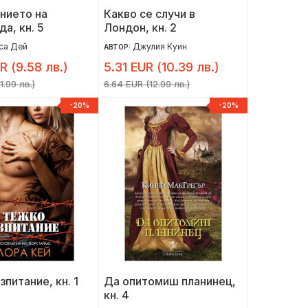
нието на
Какво се случи в
а, кн. 5
Лондон, кн. 2
са Дей
Джулия Куин
АВТОР:
R (9.58 лв.)
5.31 EUR (10.39 лв.)
1.99 лв.)
6.64 EUR (12.99 лв.)
-20%
-20%
питание, кн. 1
Да опитомиш планинец,
кн. 4