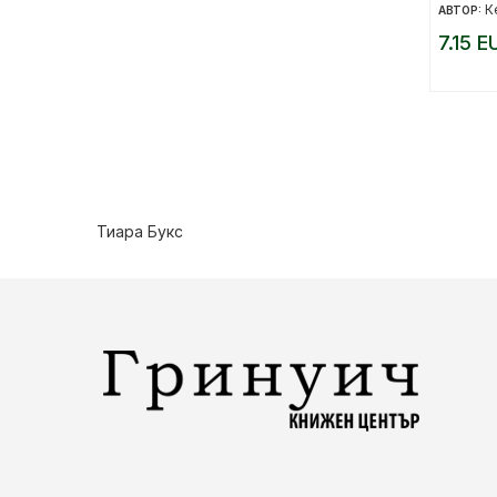
К
АВТОР:
7.15 E
Тиара Букс