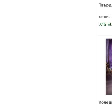
Твърд
Л
АВТОР:
7.15 E
Коледн