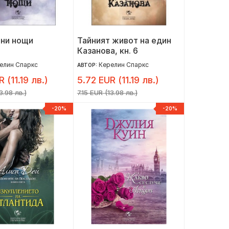
ни нощи
Тайният живот на един
Казанова, кн. 6
елин Спаркс
Керелин Спаркс
АВТОР:
 (11.19 лв.)
5.72 EUR (11.19 лв.)
3.98 лв.)
7.15 EUR (13.98 лв.)
-20%
-20%