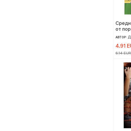
Средно
от по
Д
АВТОР:
4.91 E
6.14 EUR