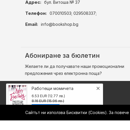
Адрес:
бул. Витоша № 37
Телефон:
070010503; 029508337;
Email:
info@bookshop.bg
Абониране за бюлетин
Желаете ли да получавате наши промоционални
предложения чрез електронна поща?
×
Работещи момичета
6.53 EUR (12.77 лв.)
8.16 EUR (15.96 лв.)
Сайтът ни използва Бисквитки (Cookies). За повеч