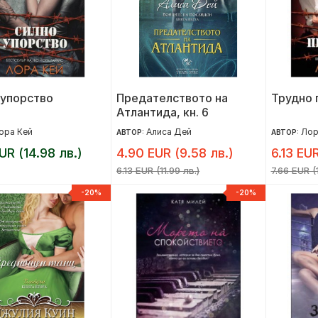
 упорство
Предателството на
Трудно 
Атлантида, кн. 6
ора Кей
Алиса Дей
Лор
АВТОР:
АВТОР:
UR (14.98 лв.)
4.90 EUR (9.58 лв.)
6.13 EUR
6.13 EUR (11.99 лв.)
7.66 EUR (
-20%
-20%