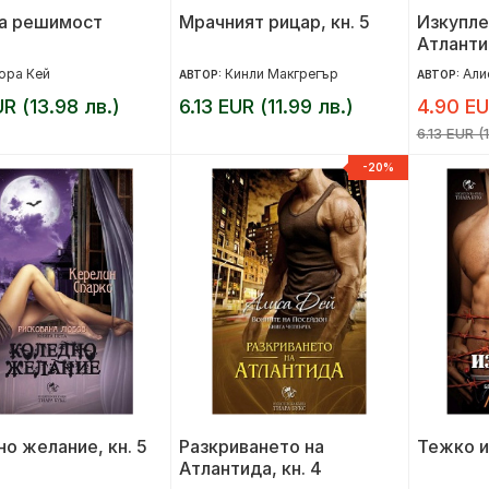
а решимост
Мрачният рицар, кн. 5
Изкупле
Атлантид
ора Кей
Кинли Макгрегър
Али
АВТОР:
АВТОР:
UR (13.98 лв.)
6.13 EUR (11.99 лв.)
4.90 EU
6.13 EUR (1
-20%
о желание, кн. 5
Разкриването на
Тежко из
Атлантида, кн. 4