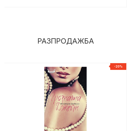
РАЗПРОДАЖБА
%
-20%