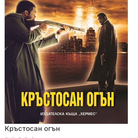
Кръстосан огън