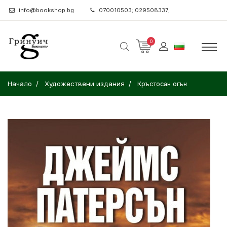
info@bookshop.bg
070010503; 029508337;
0
Начало
Художествени издания
Кръстосан огън