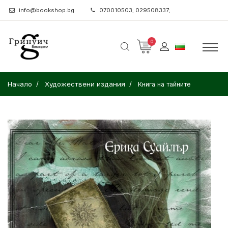
info@bookshop.bg
070010503; 029508337;
0
Начало
Художествени издания
Книга на тайните