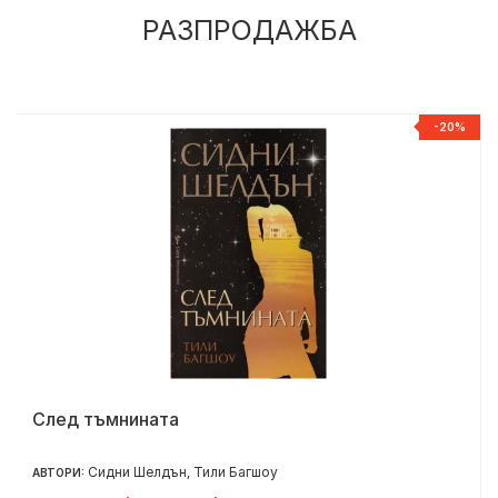
РАЗПРОДАЖБА
%
-20%
След тъмнината
Сидни Шелдън
Тили Багшоу
АВТОРИ:
,