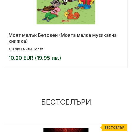
Моят малък Бетовен (Моята малка музикална
книжка)
Емили Колет
АВТОР:
10.20 EUR (19.95 лв.)
БЕСТСЕЛЪРИ
Р
БЕСТСЕЛЪР