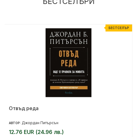
БЕСТСЕЛЪРИ
Р
БЕСТСЕЛЪР
Отвъд реда
Джордан Питърсън
АВТОР:
12.76 EUR (24.96 лв.)