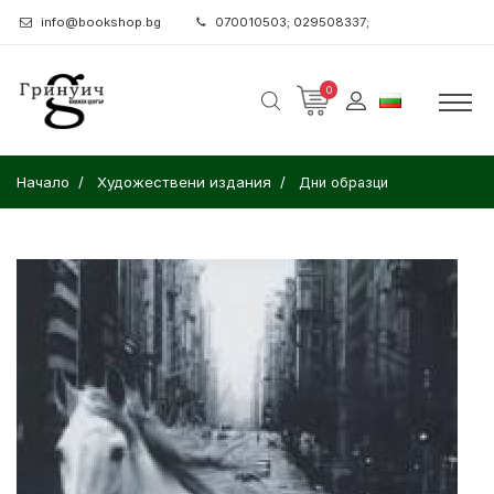
info@bookshop.bg
070010503; 029508337;
0
Начало
Художествени издания
Дни образци