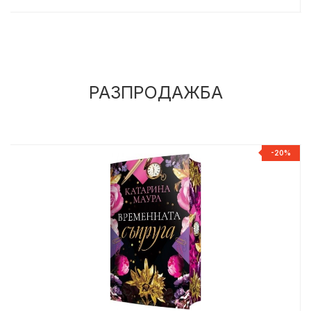
РАЗПРОДАЖБА
%
-20%