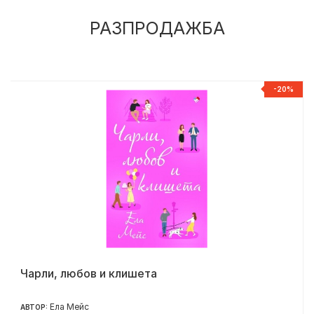
РАЗПРОДАЖБА
%
-20%
Чарли, любов и клишета
Ела Мейс
АВТОР: