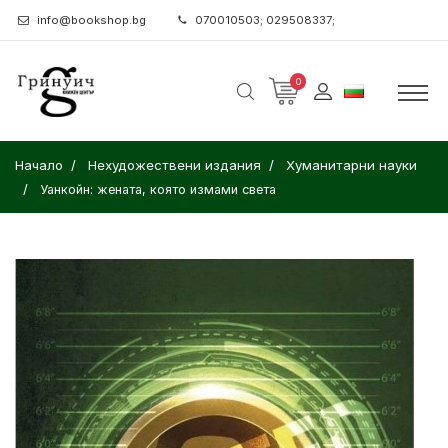
info@bookshop.bg
070010503; 029508337;
0
Начало
Нехудожествени издания
Хуманитарни науки
Уанкойн: жената, която измами света