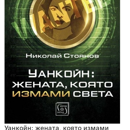
Уанкойн: жената, която измами