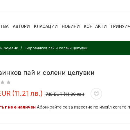
СТВА
АВТОРИ
КЛАСАЦИИ
НОВИНИ
КОНТАКТИ
ГРИНУИ
ни романи
Боровинков пай и солени целувки
винков пай и солени целувки
EUR (11.21 лв.)
7.16 EUR (14.00 лв.)
ът не е наличен
Абонирайте се за известие по имейл когато 