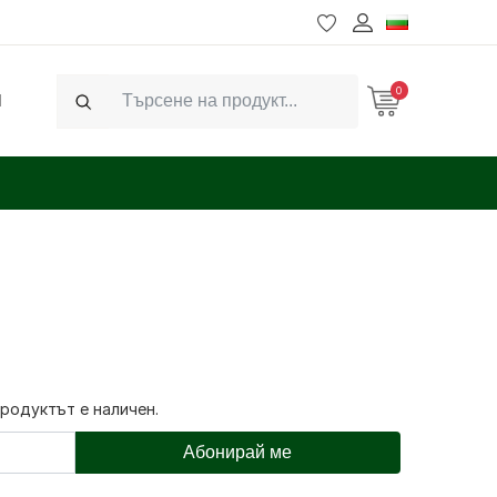
0
Ч
Search
продуктът е наличен.
Абонирай ме