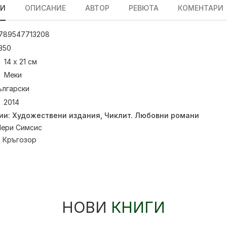
ЛИ
ОПИСАНИЕ
АВТОР
РЕВЮТА
КОМЕНТАРИ
789547713208
350
14 х 21 см
Меки
ългарски
2014
ии:
Художествени издания
,
Чиклит. Любовни романи
ери Симсис
:
Кръгозор
НОВИ
КНИГИ