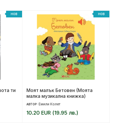
НОВ
НОВ
вота ти
Моят малък Бетовен (Моята
Беглец
малка музикална книжка)
Емили Колет
М
АВТОР:
АВТОР:
10.20 EUR (19.95 лв.)
12.99 