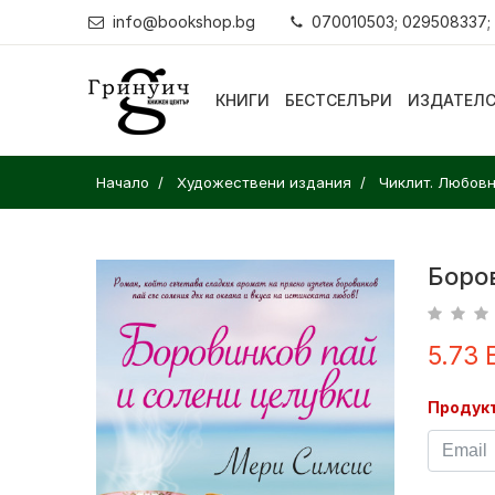
info@bookshop.bg
070010503; 029508337;
КНИГИ
БЕСТСЕЛЪРИ
ИЗДАТЕЛ
Начало
Художествени издания
Чиклит. Любов
Боро
5.73 
Продукт