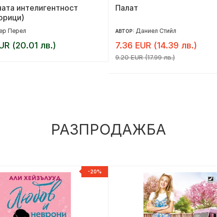
ата интелигентност
Палат
орици)
ер Перел
Даниел Стийл
АВТОР:
UR (20.01 лв.)
7.36 EUR (14.39 лв.)
9.20 EUR (17.99 лв.)
РАЗПРОДАЖБА
-20%