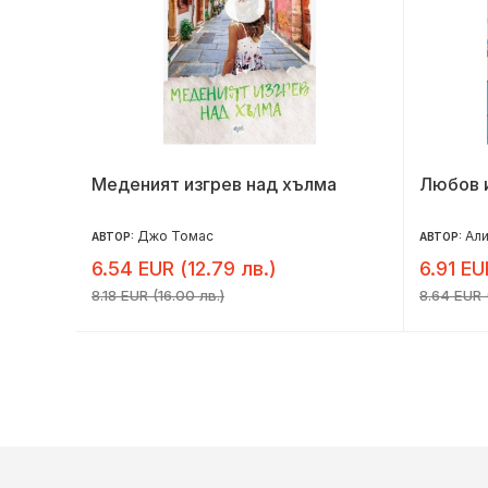
6. клас
Меденият изгрев над хълма
Любов 
Джо Томас
Али
АВТОР:
АВТОР:
6.54 EUR (12.79 лв.)
6.91 EU
8.18 EUR (16.00 лв.)
8.64 EUR (