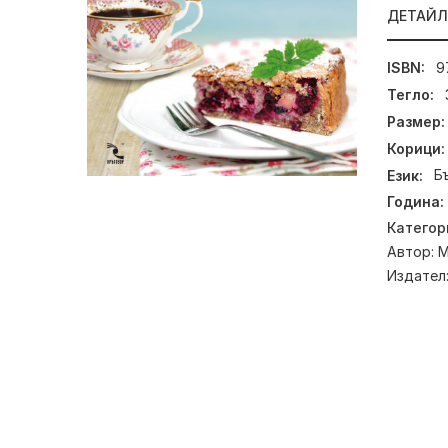
ДЕТАЙ
ISBN:
9
Тегло:
Размер:
Корици:
Език:
Б
Година:
Категор
Автор:
М
Издател