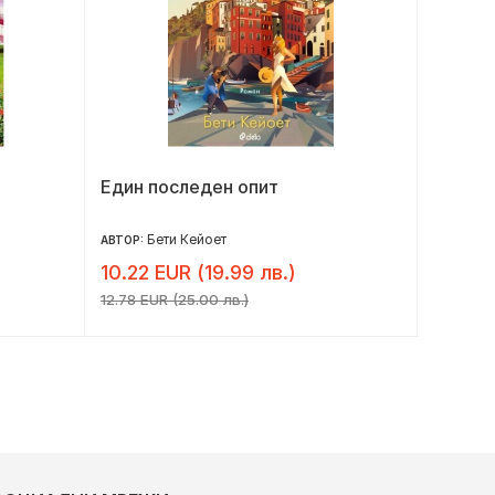
Един последен опит
Плене
Бети Кейоет
Е
АВТОР:
АВТОР:
10.22 EUR (19.99 лв.)
8.14 E
12.78 EUR (25.00 лв.)
10.17 EUR