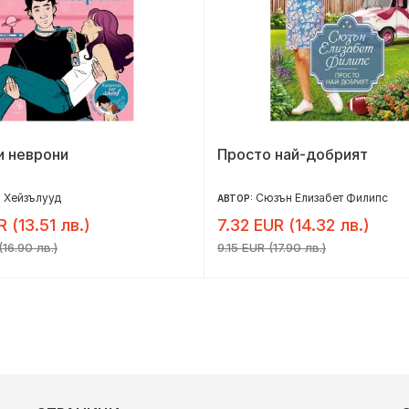
и неврони
Просто най-добрият
 Хейзълууд
Сюзън Елизабет Филипс
АВТОР:
R (13.51 лв.)
7.32 EUR (14.32 лв.)
16.90 лв.)
9.15 EUR (17.90 лв.)