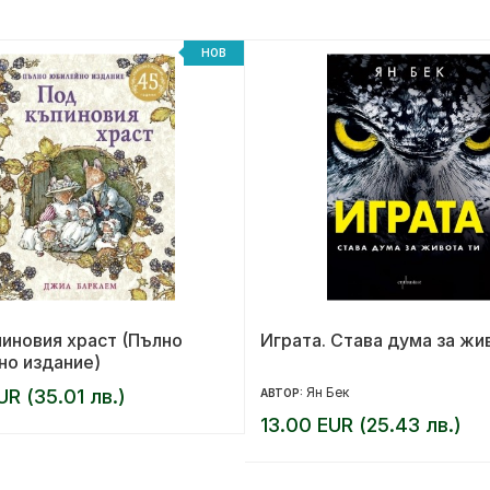
НОВ
иновия храст (Пълно
Играта. Става дума за жи
но издание)
Ян Бек
UR (35.01 лв.)
АВТОР:
13.00 EUR (25.43 лв.)