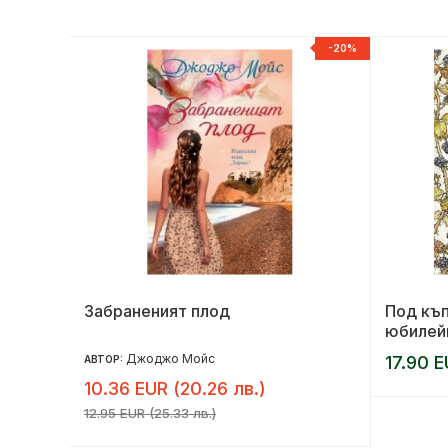
-20%
-20%
Забраненият плод
Под къп
юбилей
Джоджо Мойс
17.90 E
АВТОР:
10.36 EUR (20.26 лв.)
12.95 EUR (25.33 лв.)