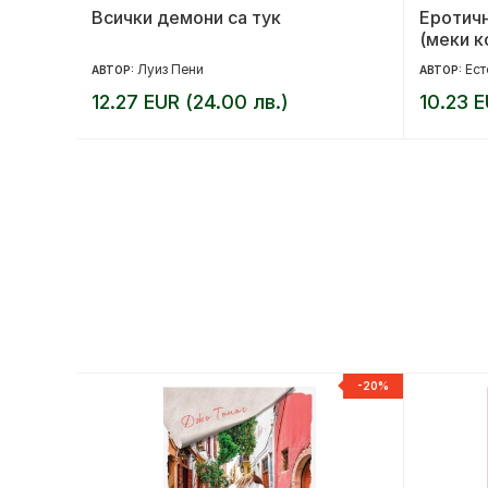
Всички демони са тук
Еротичн
(меки к
Луиз Пени
Ест
АВТОР:
АВТОР:
12.27 EUR (24.00 лв.)
10.23 E
-15%
-20%