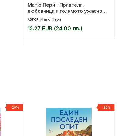
Матю Пери - Приятели,
От вър
любовници и голямото ужасно
корица
нещо
Матю Пери
И
АВТОР:
АВТОР:
12.27 EUR (24.00 лв.)
9.18 E
-20%
-20%